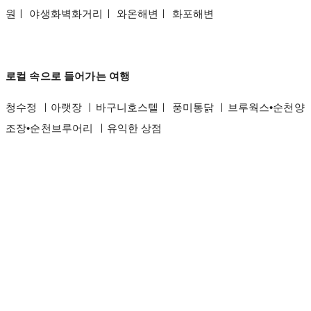
원ㅣ 야생화벽화거리ㅣ 와온해변ㅣ 화포해변
로컬 속으로 들어가는 여행
청수정 ㅣ아랫장 ㅣ바구니호스텔ㅣ 풍미통닭 ㅣ브루웍스•순천양
조장•순천브루어리 ㅣ유익한 상점