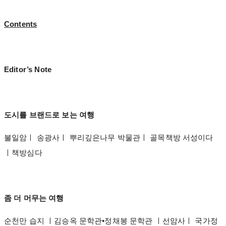
Contents
Editor’s Note
도시를 브랜드로 보는 여행
불일암ㅣ 송광사ㅣ 뿌리깊은나무 박물관ㅣ 골목책방 서성이다
ㅣ책방심다
좀 더 머무는 여행
순천만 습지 ㅣ김승옥 문학관•정채봉 문학관 ㅣ선암사ㅣ 국가정