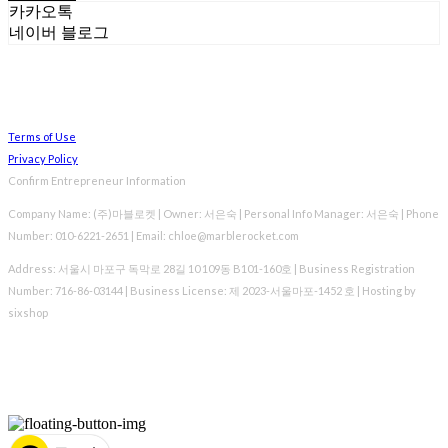
카카오톡
네이버 블로그
Terms of Use
Privacy Policy
Confirm Entrepreneur Information
Company Name: (주)마블로켓 | Owner: 서은숙 | Personal Info Manager: 서은숙 | Phone
Number: 010-6221-2651 | Email: chloe@marblerocket.com
Address: 서울시 마포구 독막로 28길 10 109동 B101-160호 | Business Registration
Number:
716-86-03144
| Business License:
제 2023-서울마포-1452 호
| Hosting by
sixshop