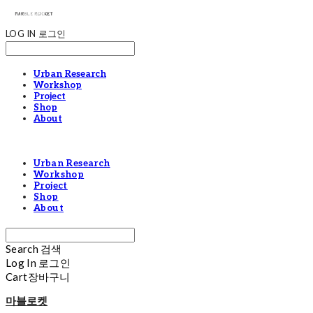
LOG IN
로그인
Urban Research
Workshop
Project
Shop
About
Urban Research
Workshop
Project
Shop
About
Search
검색
Log In
로그인
Cart
장바구니
마블로켓