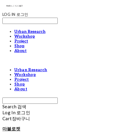
LOG IN
로그인
Urban Research
Workshop
Project
Shop
About
Urban Research
Workshop
Project
Shop
About
Search
검색
Log In
로그인
Cart
장바구니
마블로켓